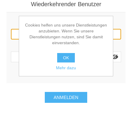
Wiederkehrender Benutzer
E-Mail:
Cookies helfen uns unsere Dienstleistungen
anzubieten. Wenn Sie unsere
Dienstleistungen nutzen, sind Sie damit
einverstanden.
Passwort:
OK
Mehr dazu
Angemeldet bleiben?
Passwort vergessen?
ANMELDEN